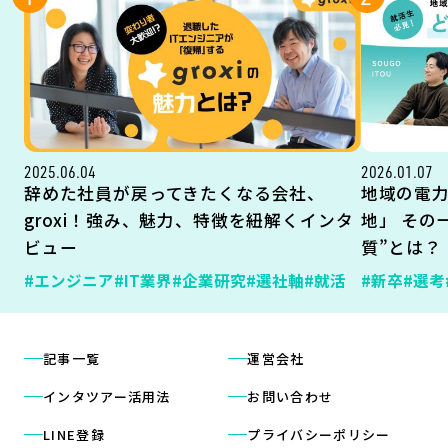
2025.06.04
2026.01.07
辞めた社員が戻ってきたくなる会社、
地域の電
groxi！強み、魅力、特徴を紐解くインタ
地」 その
ビュー
質”とは？
#エンジニア
#IT業界
#企業研究
#選社軸
#就活
#新卒
#選考
記事一覧
運営会社
インタツアー活用法
お問い合わせ
LINE登録
プライバシーポリシー