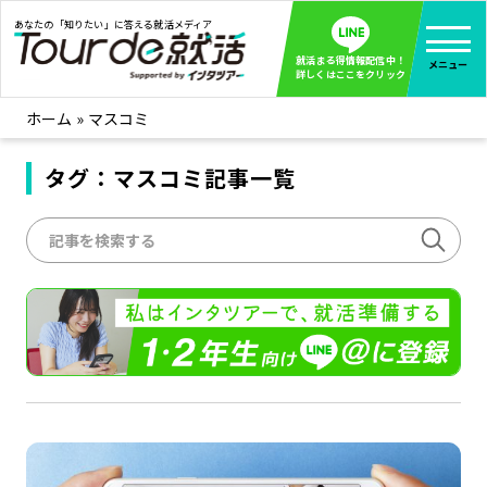
あなたの「知りたい」に答える就活メディア
就活まる得情報配信中！
メニュー
詳しくはここをクリック
ホーム
»
マスコミ
就活ノウハウ
全て見る
企業まる見え！特捜部
タグ：マスコミ記事一覧
全て見る
みんなが知らない企業の裏側を徹底調査！
インタツアー活動レポ
全て見る
インタツアーを使ってどうだった？OBOG成功談
社会人インタビュー
全て見る
社会人になった今、就活を振り返ってみた
学生就活ブログ
全て見る
学生ライターが教える、今就活でやるべきこと
企業・業界研究はインタツアー