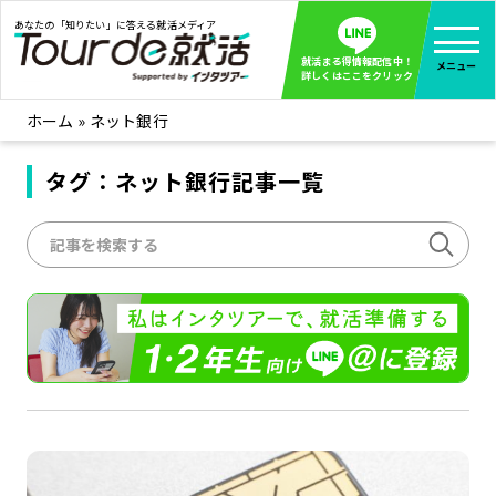
あなたの「知りたい」に答える就活メディア
就活まる得情報配信中！
メニュー
詳しくはここをクリック
ホーム
»
ネット銀行
就活ノウハウ
全て見る
企業まる見え！特捜部
タグ：ネット銀行記事一覧
全て見る
みんなが知らない企業の裏側を徹底調査！
インタツアー活動レポ
全て見る
インタツアーを使ってどうだった？OBOG成功談
社会人インタビュー
全て見る
社会人になった今、就活を振り返ってみた
学生就活ブログ
全て見る
学生ライターが教える、今就活でやるべきこと
企業・業界研究はインタツアー