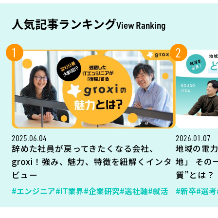
人気記事ランキング
View Ranking
1
2
2025.06.04
2026.01.07
辞めた社員が戻ってきたくなる会社、
地域の電
groxi！強み、魅力、特徴を紐解くインタ
地」 その
ビュー
質”とは？
#エンジニア
#IT業界
#企業研究
#選社軸
#就活
#新卒
#選考