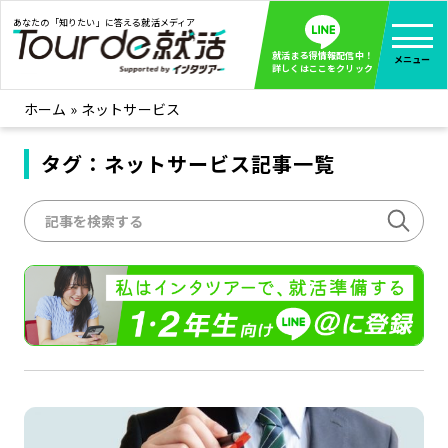
あなたの「知りたい」に答える就活メディア
就活まる得情報配信中！
メニュー
詳しくはここをクリック
ホーム
»
ネットサービス
就活ノウハウ
全て見る
企業まる見え！特捜部
タグ：ネットサービス記事一覧
全て見る
みんなが知らない企業の裏側を徹底調査！
インタツアー活動レポ
全て見る
インタツアーを使ってどうだった？OBOG成功談
社会人インタビュー
全て見る
社会人になった今、就活を振り返ってみた
学生就活ブログ
全て見る
学生ライターが教える、今就活でやるべきこと
企業・業界研究はインタツアー