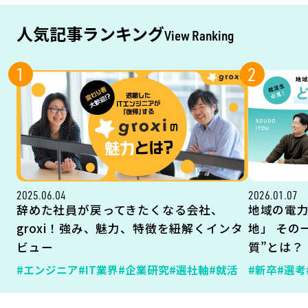
人気記事ランキング
View Ranking
1
2
2025.06.04
2026.01.07
辞めた社員が戻ってきたくなる会社、
地域の電
groxi！強み、魅力、特徴を紐解くインタ
地」 その
ビュー
質”とは？
#エンジニア
#IT業界
#企業研究
#選社軸
#就活
#新卒
#選考