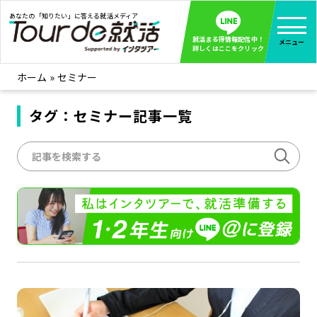
あなたの「知りたい」に答える就活メディア
就活まる得情報配信中！
メニュー
詳しくはここをクリック
ホーム
»
セミナー
就活ノウハウ
全て見る
企業まる見え！特捜部
タグ：セミナー記事一覧
全て見る
みんなが知らない企業の裏側を徹底調査！
インタツアー活動レポ
全て見る
インタツアーを使ってどうだった？OBOG成功談
社会人インタビュー
全て見る
社会人になった今、就活を振り返ってみた
学生就活ブログ
全て見る
学生ライターが教える、今就活でやるべきこと
企業・業界研究はインタツアー