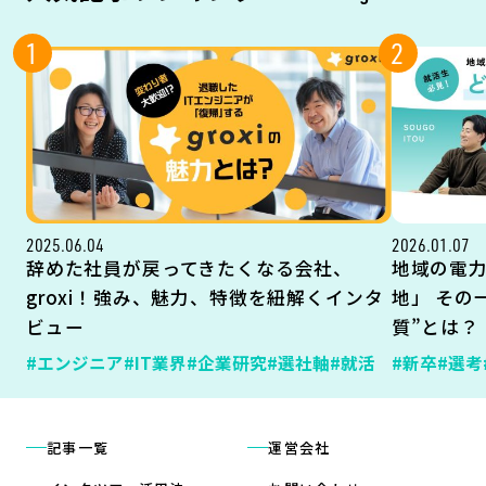
1
2
2025.06.04
2026.01.07
辞めた社員が戻ってきたくなる会社、
地域の電
groxi！強み、魅力、特徴を紐解くインタ
地」 その
ビュー
質”とは？
#エンジニア
#IT業界
#企業研究
#選社軸
#就活
#新卒
#選考
記事一覧
運営会社