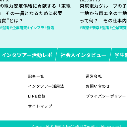
の電力安定供給に貢献する「東電
東京電力グループの子
」 その一員となるために必要
土地から再エネの土
資質”とは？
って何？ その仕事
#選考
#企業研究
#インフラ
#就活
#就活
#新卒
#選考
#企業研究
インタツアー活動レポ
社会人インタビュー
学生
記事一覧
運営会社
インタツアー活用法
お問い合わせ
LINE登録
プライバシーポリシー
サイトマップ
Copyright © 株式会社インタツアー All rights reserved.