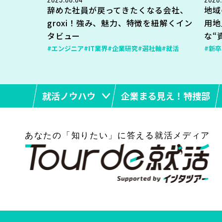
辞めた社員が戻ってきたくなる会社、
地域
groxi！強み、魅力、特徴を紐解くイン
用地
タビュー
な“
#エンジニア
#IT業界
#企業研究
#選社軸
#就活
#新卒
就活ノウハウ
企業まる見え！特捜部