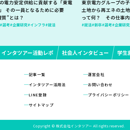
の電力安定供給に貢献する「東電
東京電力グループの子
」 その一員となるために必要
土地から再エネの土
資質”とは？
って何？ その仕事
#選考
#企業研究
#インフラ
#就活
#就活
#新卒
#選考
#企業研究
インタツアー活動レポ
社会人インタビュー
学生
記事一覧
運営会社
インタツアー活用法
お問い合わせ
LINE登録
プライバシーポリシー
サイトマップ
Copyright © 株式会社インタツアー All rights reserved.