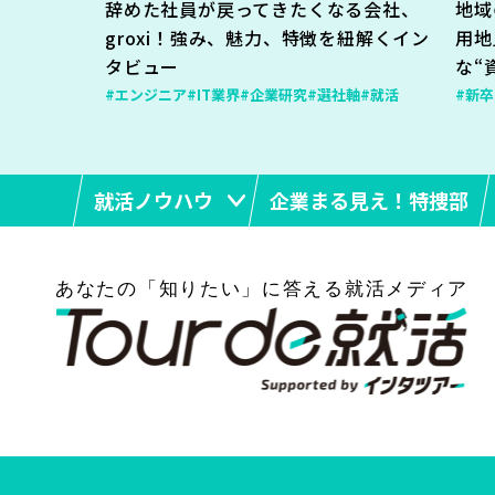
辞めた社員が戻ってきたくなる会社、
地域
groxi！強み、魅力、特徴を紐解くイン
用地
タビュー
な“
#エンジニア
#IT業界
#企業研究
#選社軸
#就活
#新卒
就活ノウハウ
企業まる見え！特捜部