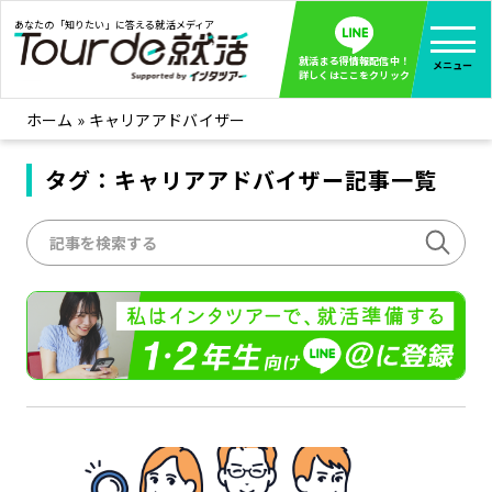
あなたの「知りたい」に答える就活メディア
就活まる得情報配信中！
メニュー
詳しくはここをクリック
ホーム
»
キャリアアドバイザー
就活ノウハウ
全て見る
企業まる見え！特捜部
タグ：キャリアアドバイザー記事一覧
全て見る
みんなが知らない企業の裏側を徹底調査！
インタツアー活動レポ
全て見る
インタツアーを使ってどうだった？OBOG成功談
社会人インタビュー
全て見る
社会人になった今、就活を振り返ってみた
学生就活ブログ
全て見る
学生ライターが教える、今就活でやるべきこと
企業・業界研究はインタツアー