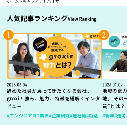
ホーム
»
キャリアアドバイザー
人気記事ランキング
View Ranking
1
2
2025.06.04
2026.01.07
辞めた社員が戻ってきたくなる会社、
地域の電
groxi！強み、魅力、特徴を紐解くインタ
地」 その
ビュー
質”とは？
#エンジニア
#IT業界
#企業研究
#選社軸
#就活
#新卒
#選考