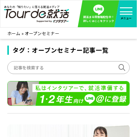
あなたの「知りたい」に答える就活メディア
就活まる得情報配信中！
メニュー
詳しくはここをクリック
ホーム
»
オープンセミナー
就活ノウハウ
全て見る
企業まる見え！特捜部
タグ：オープンセミナー記事一覧
全て見る
みんなが知らない企業の裏側を徹底調査！
インタツアー活動レポ
全て見る
インタツアーを使ってどうだった？OBOG成功談
社会人インタビュー
全て見る
社会人になった今、就活を振り返ってみた
学生就活ブログ
全て見る
学生ライターが教える、今就活でやるべきこと
企業・業界研究はインタツアー