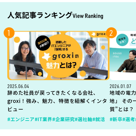
人気記事ランキング
View Ranking
1
2
2025.06.04
2026.01.07
辞めた社員が戻ってきたくなる会社、
地域の電
groxi！強み、魅力、特徴を紐解くインタ
地」 その
ビュー
質”とは？
#エンジニア
#IT業界
#企業研究
#選社軸
#就活
#新卒
#選考