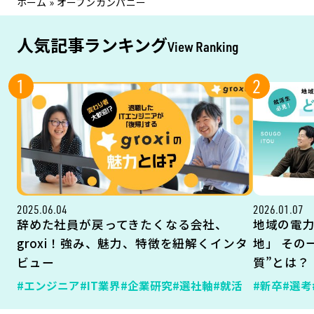
ホーム
»
オープンカンパニー
人気記事ランキング
View Ranking
1
2
2025.06.04
2026.01.07
辞めた社員が戻ってきたくなる会社、
地域の電
groxi！強み、魅力、特徴を紐解くインタ
地」 その
ビュー
質”とは？
#エンジニア
#IT業界
#企業研究
#選社軸
#就活
#新卒
#選考