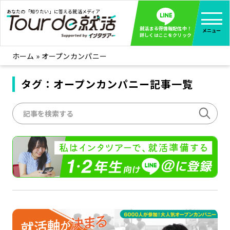
あなたの「知りたい」に答える就活メディア
就活まる得情報配信中！
メニュー
詳しくはここをクリック
ホーム
»
オープンカンパニー
就活ノウハウ
全て見る
企業まる見え！特捜部
タグ：オープンカンパニー記事一覧
全て見る
みんなが知らない企業の裏側を徹底調査！
インタツアー活動レポ
全て見る
インタツアーを使ってどうだった？OBOG成功談
社会人インタビュー
全て見る
社会人になった今、就活を振り返ってみた
学生就活ブログ
全て見る
学生ライターが教える、今就活でやるべきこと
企業・業界研究はインタツアー