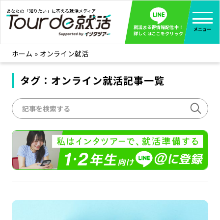
あなたの「知りたい」に答える就活メディア
就活まる得情報配信中！
メニュー
詳しくはここをクリック
ホーム
»
オンライン就活
就活ノウハウ
全て見る
企業まる見え！特捜部
タグ：オンライン就活記事一覧
全て見る
みんなが知らない企業の裏側を徹底調査！
インタツアー活動レポ
全て見る
インタツアーを使ってどうだった？OBOG成功談
社会人インタビュー
全て見る
社会人になった今、就活を振り返ってみた
学生就活ブログ
全て見る
学生ライターが教える、今就活でやるべきこと
企業・業界研究はインタツアー