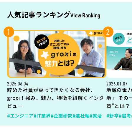
人気記事ランキング
View Ranking
1
2
2025.06.04
2026.01.07
辞めた社員が戻ってきたくなる会社、
地域の電
groxi！強み、魅力、特徴を紐解くインタ
地」 その
ビュー
質”とは？
#エンジニア
#IT業界
#企業研究
#選社軸
#就活
#新卒
#選考