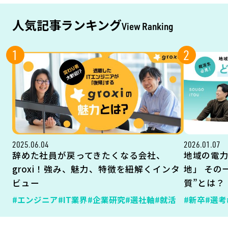
人気記事ランキング
View Ranking
1
2
2025.06.04
2026.01.07
辞めた社員が戻ってきたくなる会社、
地域の電
groxi！強み、魅力、特徴を紐解くインタ
地」 その
ビュー
質”とは？
#エンジニア
#IT業界
#企業研究
#選社軸
#就活
#新卒
#選考