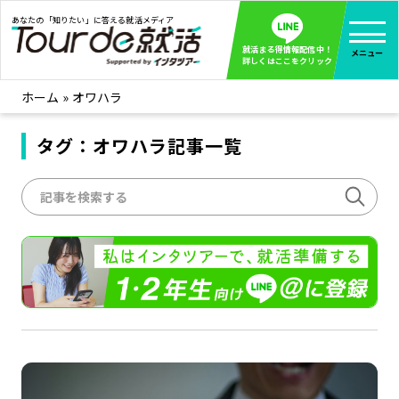
あなたの「知りたい」に答える就活メディア
就活まる得情報配信中！
メニュー
詳しくはここをクリック
ホーム
»
オワハラ
就活ノウハウ
全て見る
企業まる見え！特捜部
タグ：オワハラ記事一覧
全て見る
みんなが知らない企業の裏側を徹底調査！
インタツアー活動レポ
全て見る
インタツアーを使ってどうだった？OBOG成功談
社会人インタビュー
全て見る
社会人になった今、就活を振り返ってみた
学生就活ブログ
全て見る
学生ライターが教える、今就活でやるべきこと
企業・業界研究はインタツアー