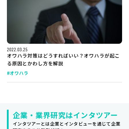
2022.03.25
オワハラ対策はどうすればいい？オワハラが起こ
る原因とかわし方を解説
#オワハラ
記事一覧
運営会社
インタツアー活用法
お問い合わせ
LINE登録
プライバシーポリシー
サイトマップ
企業・業界研究はインタツアー
インタツアーとは企業とインタビューを通じて企業