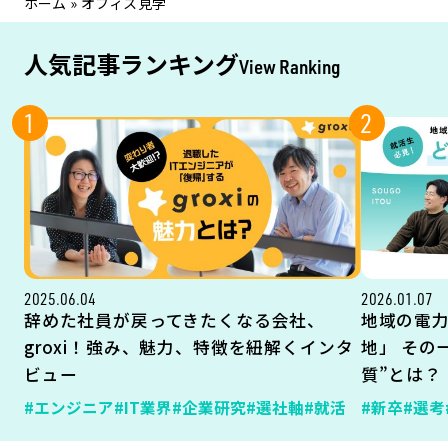
ホーム
»
オフィス見学
人気記事ランキング
View Ranking
1
2
2025.06.04
2026.01.07
辞めた社員が戻ってきたくなる会社、
地域の電
groxi！強み、魅力、特徴を紐解くインタ
地」 その
ビュー
質”とは？
#エンジニア
#IT業界
#企業研究
#選社軸
#就活
#新卒
#選考