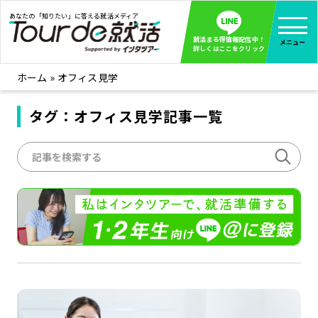
あなたの「知りたい」に答える就活メディア
就活まる得情報配信中！
メニュー
詳しくはここをクリック
ホーム
»
オフィス見学
就活ノウハウ
全て見る
企業まる見え！特捜部
タグ：オフィス見学記事一覧
全て見る
みんなが知らない企業の裏側を徹底調査！
インタツアー活動レポ
全て見る
インタツアーを使ってどうだった？OBOG成功談
社会人インタビュー
全て見る
社会人になった今、就活を振り返ってみた
学生就活ブログ
全て見る
学生ライターが教える、今就活でやるべきこと
企業・業界研究はインタツアー