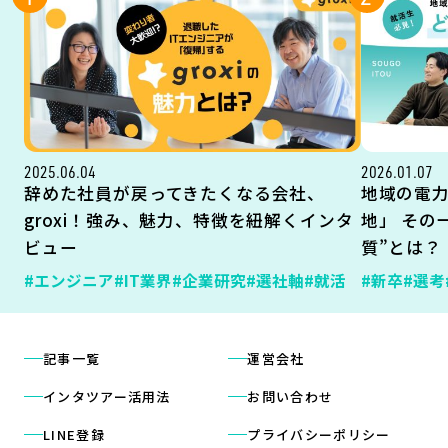
2025.06.04
2026.01.07
辞めた社員が戻ってきたくなる会社、
地域の電
groxi！強み、魅力、特徴を紐解くインタ
地」 その
ビュー
質”とは？
#エンジニア
#IT業界
#企業研究
#選社軸
#就活
#新卒
#選考
記事一覧
運営会社
インタツアー活用法
お問い合わせ
LINE登録
プライバシーポリシー