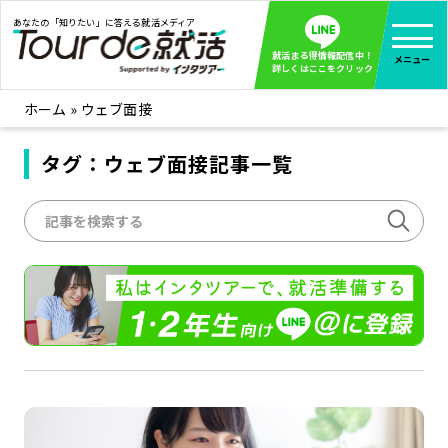
あなたの「知りたい」に答える就活メディア
就活まる得情報配信中！
メニュー
詳しくはここをクリック
ホーム
»
ウェブ面接
就活ノウハウ
全て見る
企業まる見え！特捜部
タグ：ウェブ面接記事一覧
全て見る
みんなが知らない企業の裏側を徹底調査！
インタツアー活動レポ
全て見る
インタツアーを使ってどうだった？OBOG成功談
社会人インタビュー
全て見る
社会人になった今、就活を振り返ってみた
学生就活ブログ
全て見る
学生ライターが教える、今就活でやるべきこと
企業・業界研究はインタツアー