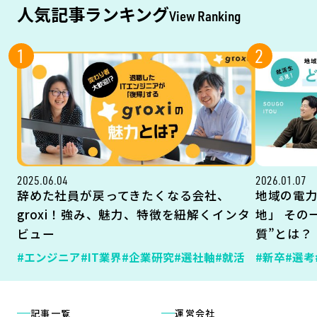
人気記事ランキング
View Ranking
1
2
2025.06.04
2026.01.07
辞めた社員が戻ってきたくなる会社、
地域の電
groxi！強み、魅力、特徴を紐解くインタ
地」 その
ビュー
質”とは？
#エンジニア
#IT業界
#企業研究
#選社軸
#就活
#新卒
#選考
記事一覧
運営会社