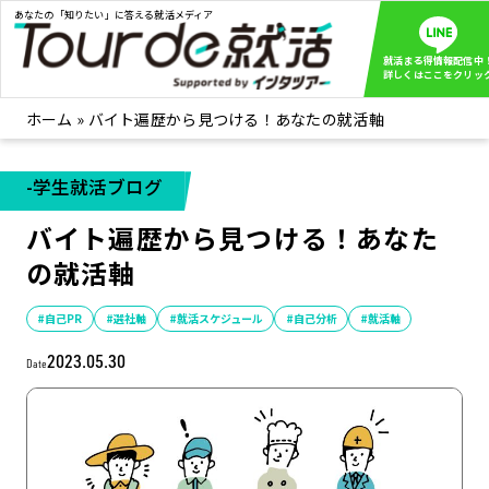
あなたの「知りたい」に答える就活メディア
就活まる得情報配信中
詳しくはここをクリッ
ホーム
»
バイト遍歴から見つける！あなたの就活軸
就活ノウハウ
全て見る
企業まる見え！特捜部
全て見る
-学生就活ブログ
みんなが知らない企業の裏側を徹底調査！
バイト遍歴から見つける！あなた
インタツアー活動レポ
全て見る
の就活軸
インタツアーを使ってどうだった？OBOG成功談
社会人インタビュー
全て見る
#自己PR
#選社軸
#就活スケジュール
#自己分析
#就活軸
社会人になった今、就活を振り返ってみた
2023.05.30
Date
学生就活ブログ
全て見る
学生ライターが教える、今就活でやるべきこと
企業・業界研究はインタツアー