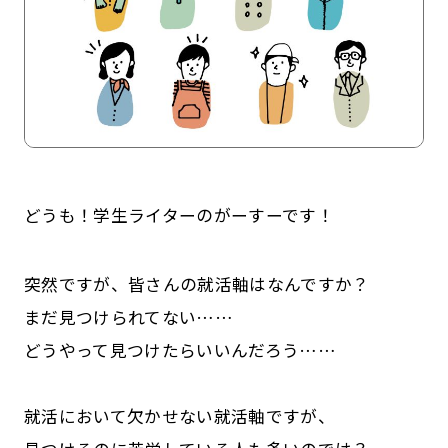
どうも！学生ライターのがーすーです！
記事一覧
運営会社
突然ですが、皆さんの就活軸はなんですか？
インタツアー活用法
お問い合わせ
まだ見つけられてない……
どうやって見つけたらいいんだろう……
LINE登録
プライバシーポリシー
サイトマップ
就活において欠かせない就活軸ですが、