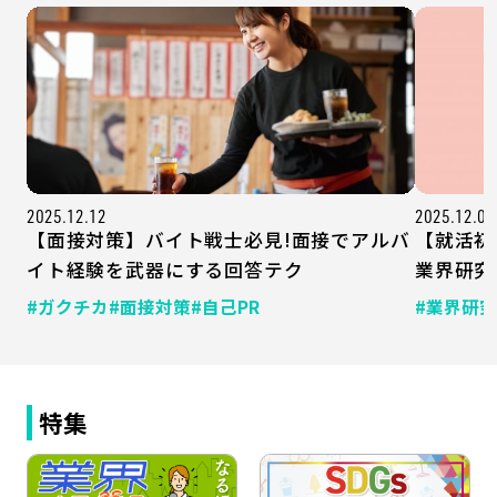
2025.12.12
2025.12.05
【面接対策】バイト戦士必見!面接でアルバ
【就活初
イト経験を武器にする回答テク
業界研究
#ガクチカ
#面接対策
#自己PR
#業界研究
特集