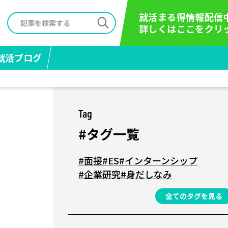
就活まる得情報配信
詳しくはここをクリ
就活ブログ
Tag
#タグ一覧
#面接
#ES
#インターンシップ
#企業研究
#身だしなみ
全てのタグを見る