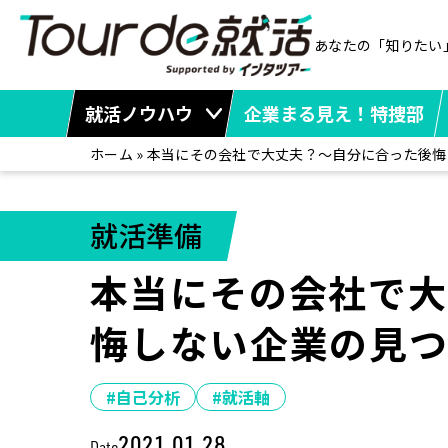
あなたの「知りたい
就活ノウハウ
企業まる見え！特捜部
ホーム
»
本当にその会社で大丈夫？～自分に合った後悔
就活準備
本当にその会社で
悔しない企業の見
#自己分析
#就活軸
2021.01.28
Date