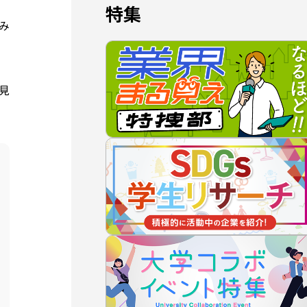
特集
み
見