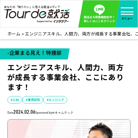
あなたの「知りたい」に答える就活メディア
就活まる得情報配信中！
メニュー
詳しくはここをクリック
ホーム
»
エンジニアスキル、人間力、両方が成長する事業会社、
就活ノウハウ
全て見る
企業まる見え！特捜部
全て見る
-企業まる見え！特捜部
みんなが知らない企業の裏側を徹底調査！
エンジニアスキル、人間力、両方
インタツアー活動レポ
全て見る
が成長する事業会社、ここにあり
インタツアーを使ってどうだった？OBOG成功談
ます！
社会人インタビュー
全て見る
社会人になった今、就活を振り返ってみた
#人材
#業界研究
#エンジニア
学生就活ブログ
全て見る
2024.02.06
Date
Sponsored by
㈱キャムテック
学生ライターが教える、今就活でやるべきこと
企業・業界研究はインタツアー