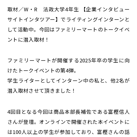
公式SNSはこちら
取材／W・R 法政大学4年生 【企業インタビュー
サイトインタツアー】でライティングインターンと
して活動中。今回はファミリーマートのトークイベ
ントに潜入取材！
ファミリーマートが開催する2025年卒の学生に向
けたトークイベントの第4弾。
学生ライターとしてインターン中の私と、他2名が
潜入取材させて頂きました！
4回目となる今回は商品本部長補佐である富樫信人
さんが登壇。オンラインで開催された本イベントに
は100人以上の学生が参加しており、富樫さんの話