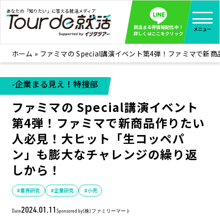
あなたの「知りたい」に答える就活メディア
就活まる得情報配信中！
メニュー
詳しくはここをクリック
ホーム
»
ファミマの Special講演イベント第4弾！ファミマ
就活ノウハウ
全て見る
企業まる見え！特捜部
全て見る
-企業まる見え！特捜部
みんなが知らない企業の裏側を徹底調査！
ファミマの Special講演イベント
インタツアー活動レポ
全て見る
第4弾！ファミマで新商品作りたい
インタツアーを使ってどうだった？OBOG成功談
人必見！大ヒット「生コッペパ
社会人インタビュー
全て見る
ン」も膨大なチャレンジの繰り返
社会人になった今、就活を振り返ってみた
しから！
学生就活ブログ
全て見る
学生ライターが教える、今就活でやるべきこと
#業界研究
#企業研究
#小売
2024.01.11
企業・業界研究はインタツアー
Date
Sponsored by
(株)ファミリーマート