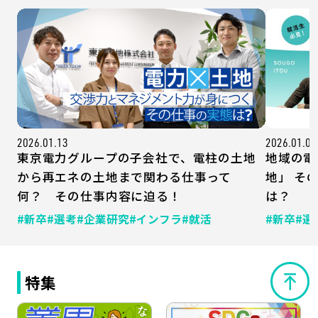
2026.01.13
2026.01.07
東京電力グループの子会社で、電柱の土地
地域の電
から再エネの土地まで関わる仕事って
地」 そ
何？ その仕事内容に迫る！
は？
#新卒
#選考
#企業研究
#インフラ
#就活
#新卒
#選
特集