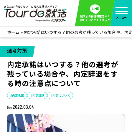
あなたの「知りたい」に答える就活メディア
就活まる得情報配信中！
メニュー
詳しくはここをクリック
ホーム
»
内定承諾はいつする？他の選考が残っている場合や、内
就活ノウハウ
全て見る
企業まる見え！特捜部
全て見る
選考対策
みんなが知らない企業の裏側を徹底調査！
内定承諾はいつする？他の選考が
インタツアー活動レポ
全て見る
残っている場合や、内定辞退をす
インタツアーを使ってどうだった？OBOG成功談
る時の注意点について
社会人インタビュー
全て見る
社会人になった今、就活を振り返ってみた
#内定承諾
#内定辞退
#内定について
学生就活ブログ
全て見る
2022.03.04
Date
学生ライターが教える、今就活でやるべきこと
企業・業界研究はインタツアー