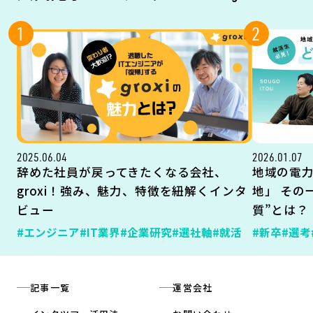
1
2
2025.06.04
2026.01.07
辞めた社員が戻ってきたくなる会社、
地域の電
groxi！強み、魅力、特徴を紐解くインタ
地」 その
ビュー
質”とは？
#エンジニア
#IT業界
#企業研究
#選社軸
#就活
#新卒
#選考
記事一覧
運営会社