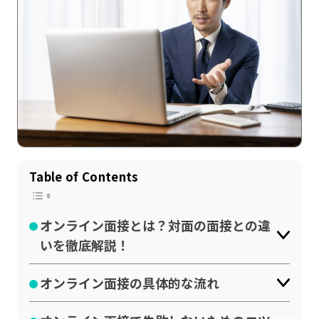
Table of Contents
記事一覧
運営会社
インタツアー活用法
お問い合わせ
オンライン面接とは？対面の面接との違
いを徹底解説！
LINE登録
プライバシーポリシー
サイトマップ
オンライン面接の具体的な流れ