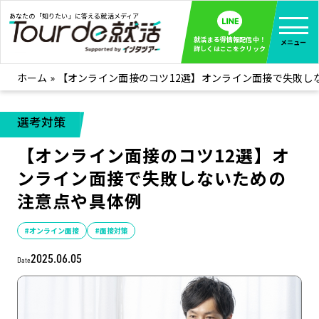
あなたの「知りたい」に答える就活メディア
就活まる得情報配信中！
メニュー
詳しくはここをクリック
ホーム
»
【オンライン面接のコツ12選】オンライン面接で失敗し
就活ノウハウ
全て見る
企業まる見え！特捜部
全て見る
選考対策
みんなが知らない企業の裏側を徹底調査！
【オンライン面接のコツ12選】オ
インタツアー活動レポ
全て見る
ンライン面接で失敗しないための
インタツアーを使ってどうだった？OBOG成功談
注意点や具体例
社会人インタビュー
全て見る
社会人になった今、就活を振り返ってみた
#オンライン面接
#面接対策
学生就活ブログ
全て見る
2025.06.05
Date
学生ライターが教える、今就活でやるべきこと
企業・業界研究はインタツアー