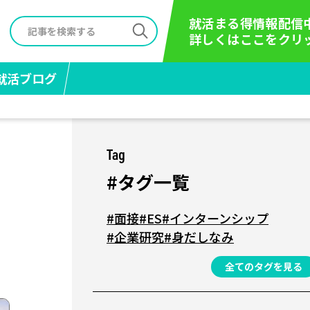
就活まる得情報配信
詳しくはここをクリ
就活ブログ
Tag
#タグ一覧
#面接
#ES
#インターンシップ
#企業研究
#身だしなみ
全てのタグを見る