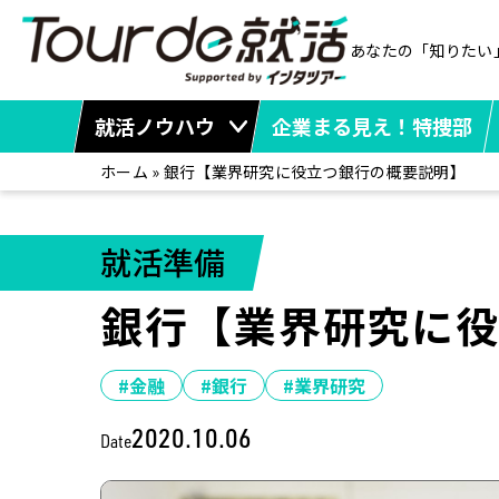
あなたの「知りたい
就活ノウハウ
企業まる見え！特捜部
ホーム
»
銀行【業界研究に役立つ銀行の概要説明】
就活準備
銀行【業界研究に
#金融
#銀行
#業界研究
2020.10.06
Date