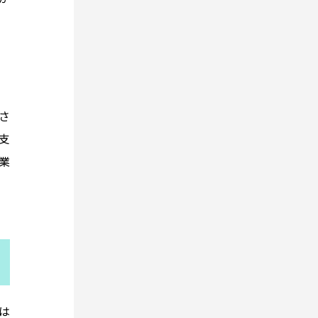
さ
支
業
。
は