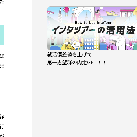
た
就活偏差値を上げて
ほ
第一志望群の内定GET！！
ま
経
行
が