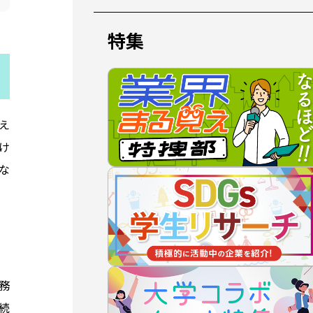
特集
え
け
な
務
続