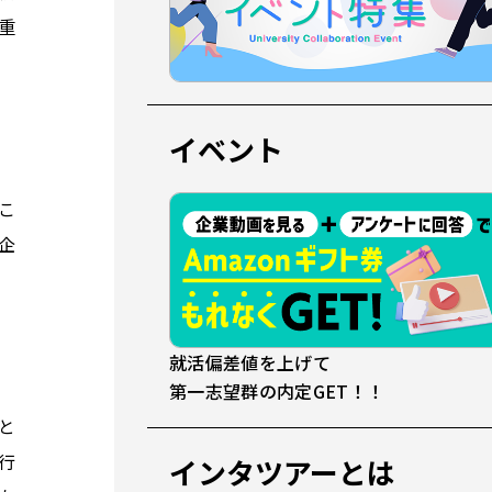
重
イベント
こ
企
就活偏差値を上げて
第一志望群の内定GET！！
と
行
インタツアーとは