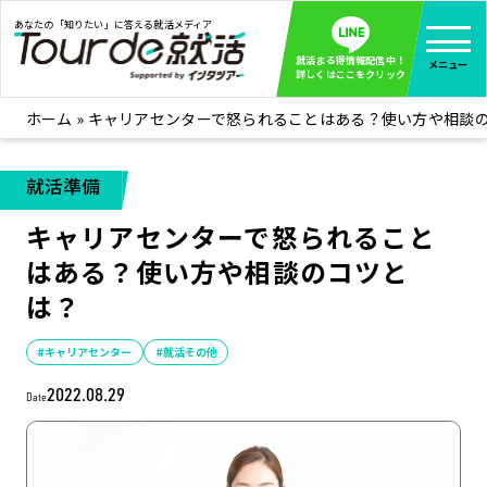
あなたの「知りたい」に答える就活メディア
就活まる得情報配信中！
メニュー
詳しくはここをクリック
ホーム
»
キャリアセンターで怒られることはある？使い方や相談
就活ノウハウ
全て見る
企業まる見え！特捜部
全て見る
就活準備
みんなが知らない企業の裏側を徹底調査！
キャリアセンターで怒られること
インタツアー活動レポ
全て見る
はある？使い方や相談のコツと
インタツアーを使ってどうだった？OBOG成功談
は？
社会人インタビュー
全て見る
社会人になった今、就活を振り返ってみた
#キャリアセンター
#就活その他
学生就活ブログ
全て見る
2022.08.29
Date
学生ライターが教える、今就活でやるべきこと
企業・業界研究はインタツアー