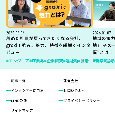
2025.06.04
2026.01.07
辞めた社員が戻ってきたくなる会社、
地域の電
groxi！強み、魅力、特徴を紐解くインタ
地」 その
ビュー
質”とは？
#エンジニア
#IT業界
#企業研究
#選社軸
#就活
#新卒
#選考
記事一覧
運営会社
インタツアー活用法
お問い合わせ
LINE登録
プライバシーポリシー
サイトマップ