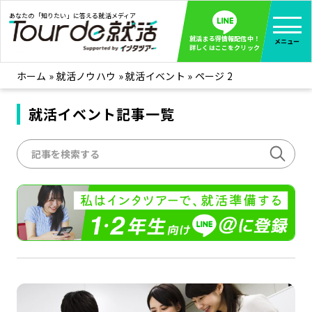
あなたの「知りたい」に答える就活メディア
就活まる得情報配信中！
メニュー
詳しくはここをクリック
ホーム
»
就活ノウハウ
»
就活イベント
»
ページ 2
就活ノウハウ
全て見る
企業まる見え！特捜部
就活イベント記事一覧
全て見る
みんなが知らない企業の裏側を徹底調査！
インタツアー活動レポ
全て見る
インタツアーを使ってどうだった？OBOG成功談
社会人インタビュー
全て見る
社会人になった今、就活を振り返ってみた
学生就活ブログ
全て見る
学生ライターが教える、今就活でやるべきこと
企業・業界研究はインタツアー