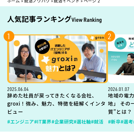
ホーム
»
就活ノウハウ
»
就活イベント
»
ページ 2
人気記事ランキング
View Ranking
1
2
2025.06.04
2026.01.07
辞めた社員が戻ってきたくなる会社、
地域の電
groxi！強み、魅力、特徴を紐解くインタ
地」 その
ビュー
質”とは？
#エンジニア
#IT業界
#企業研究
#選社軸
#就活
#新卒
#選考