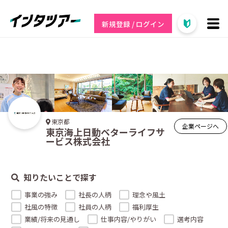
新規登録 / ログイン
東京都
企業ページへ
東京海上日動ベターライフサ
ービス株式会社
知りたいことで探す
事業の強み
社長の人柄
理念や風土
社風の特徴
社員の人柄
福利厚生
業績/将来の見通し
仕事内容/やりがい
選考内容