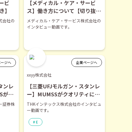
ービ
【メディカル・ケア・サービ
抜き】
ス】働き方について【切り抜
き】
式会社の
メディカル・ケア・サービス株式会社の
インタビュー動画です。
ページへ
企業ページへ
xxyy株式会社
タンレ
【三菱UFJモルガン・スタンレ
Sがク
ー】MUMSSがクオリティにこ
は【切
だわる理由は【切り抜き】
ー証券株
THKインテックス株式会社のインタビュ
。
ー動画です。
E