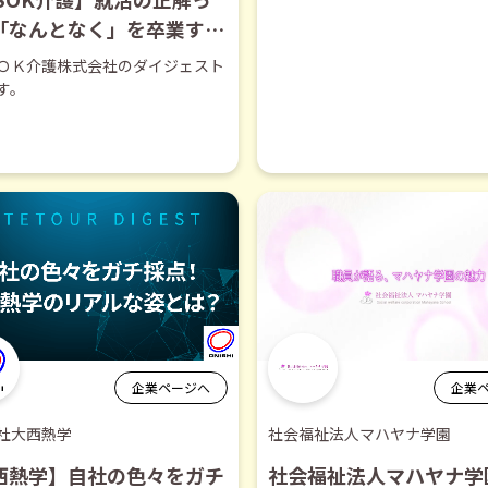
「なんとなく」を卒業する
分【ダイジェスト】
ＯＫ介護株式会社のダイジェスト
す。
企業ページへ
企業
社大西熱学
社会福祉法人マハヤナ学園
西熱学】自社の色々をガチ
社会福祉法人マハヤナ学