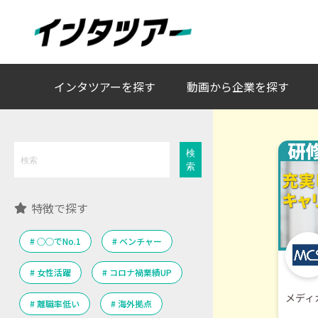
人事キャラクターAIチャットと動画で、これまでにな
インタツアーを探す
動画から企業を探す
検
検
索
索
特徴
で探す
○○でNo.1
ベンチャー
女性活躍
コロナ禍業績UP
メディ
離職率低い
海外拠点