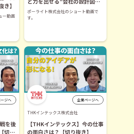
と力を出せる”会社の設計図―
抜き】
ポーライトの制度/文化を“理由
ポーライト株式会社のショート動画で
ュー動画
つき”で全部見せます【ショー
す。
ト動画】
ページへ
企業ページへ
THKインテックス株式会社
挑戦を後
【THKインテックス】今の仕事
【切り
の面白さは？【切り抜き】