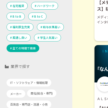
【メ
在宅推奨
ハードワーク
ス】
【切
B to B
B to C
メディ
インタ
福利厚生充実
給与水準高い
風通し良い
学生人気高い
全ての特徴で検索
業界
で探す
IT・ソフトウェア・情報処理
商社(総合・専門)
メーカー
ＡＬＳ
百貨店・専門店・流通・小売
【A