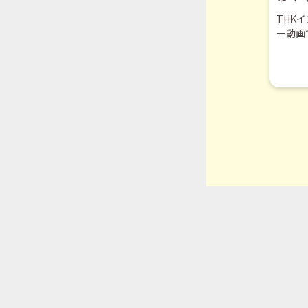
THK
ー動画