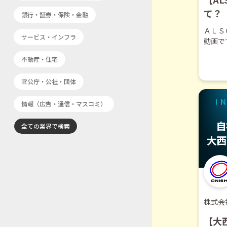
て？
銀行・証券・保険・金融
60
ＡＬＳ
サービス・インフラ
動画で
不動産・住宅
官公庁・公社・団体
情報（広告・通信・マスコミ）
全ての業界で検索
株式会
【大