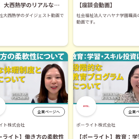
！ 大西熱学のリアルな姿
【座談会動画】
？【ダイジェスト】
社大西熱学のダイジェスト動画で
社会福祉法人マハヤナ学園職員
動画です。
企業ページへ
企業
イト株式会社
ポーライト株式会社
ーライト】働き方の柔軟性
【ポーライト】教育：学