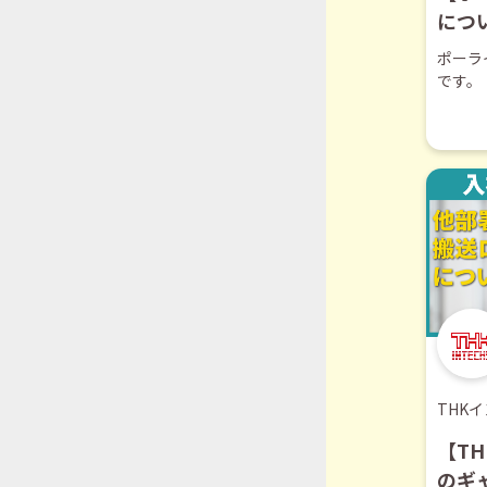
につ
ポーラ
です。
THK
【T
のキ