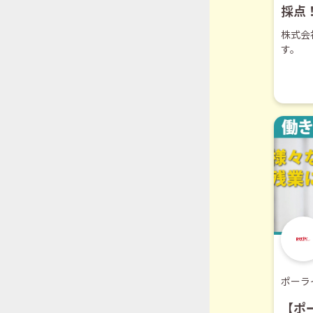
採点
とは
株式会
す。
ポーラ
【ポ