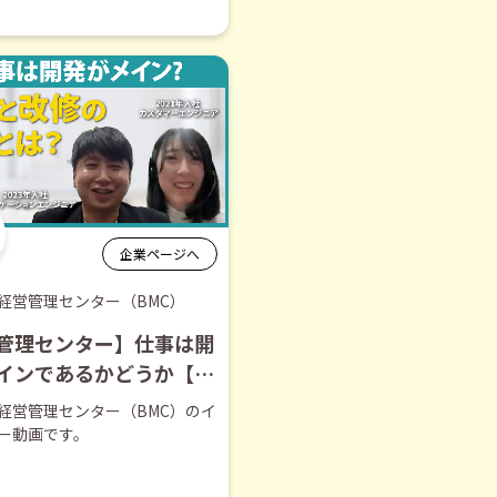
企業ページへ
経営管理センター（BMC）
管理センター】仕事は開
メインであるかどうか【切
】
経営管理センター（BMC）のイ
ー動画です。