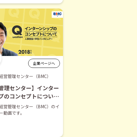
企業ページへ
経営管理センター（BMC）
管理センター】インター
プのコンセプトについて
抜き】
経営管理センター（BMC）のイ
ー動画です。