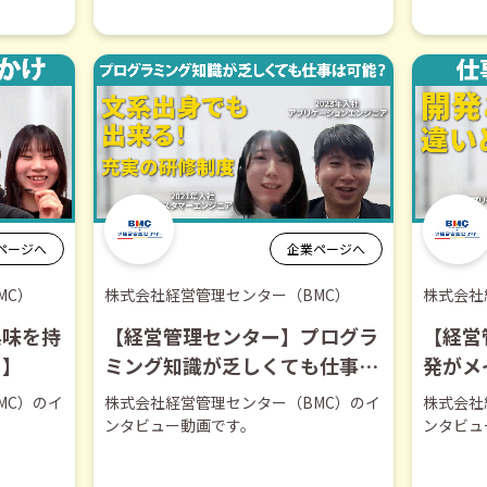
ページへ
企業ページへ
MC）
株式会社経営管理センター（BMC）
株式会社
興味を持
【経営管理センター】プログラ
【経営
き】
ミング知識が乏しくても仕事は
発が
可能-【切り抜き】
り抜き
MC）のイ
株式会社経営管理センター（BMC）のイ
株式会社
ンタビュー動画です。
ンタビュ