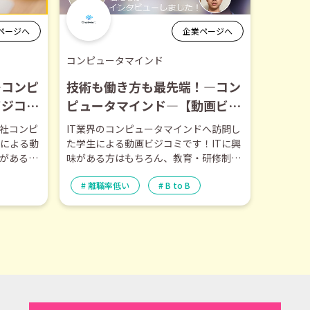
ページへ
企業ページへ
コンピュータマインド
―コンピ
技術も働き方も最先端！―コン
ビジコ
ピュータマインド―【動画ビジ
コミ】5月訪問
会社コンピ
IT業界のコンピュータマインドへ訪問し
による動
た学生による動画ビジコミです！ITに興
味がある方
味がある方はもちろん、教育・研修制度
た職場環
や最先端技術に興味ある方は必見で
離職率低い
B to B
す！！