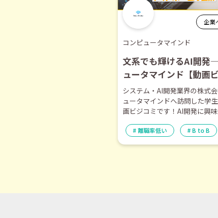
企業
コンピュータマインド
文系でも輝けるAI開発
ュータマインド【動画
ミ】―2月訪問
システム・AI開発業界の株式
ュータマインドへ訪問した学生
画ビジコミです！AI開発に興
はもちろん、和気あいあいとし
離職率低い
B to B
境を重視したい方は必見です！