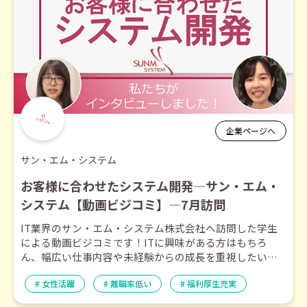
企業ページへ
サン・エム・システム
お客様に合わせたシステム開発―サン・エム・
システム【動画ビジコミ】―7月訪問
IT業界のサン・エム・システム株式会社へ訪問した学生
による動画ビジコミです！ITに興味がある方はもちろ
ん、幅広い仕事内容や未経験からの成長を重視したい方
必見です！
女性活躍
離職率低い
福利厚生充実