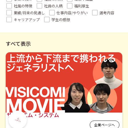
社風の特徴
社員の人柄
福利厚生
業績/将来の見通し
仕事内容/やりがい
選考内容
キャリアアップ
学生の感想
すべて表示
企業ページへ