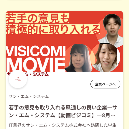
企業ページへ
サン・エム・システム
若手の意見も取り入れる風通しの良い企業―サ
ン・エム・システム【動画ビジコミ】―8月訪
問
IT業界のサン・エム・システム株式会社へ訪問した学生