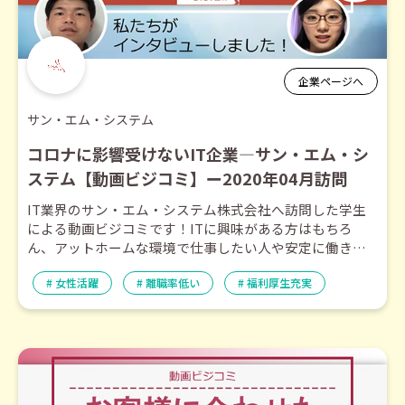
企業ページへ
サン・エム・システム
コロナに影響受けないIT企業―サン・エム・シ
ステム【動画ビジコミ】ー2020年04月訪問
IT業界のサン・エム・システム株式会社へ訪問した学生
による動画ビジコミです！ITに興味がある方はもちろ
ん、アットホームな環境で仕事したい人や安定に働きた
い人は必見です！
女性活躍
離職率低い
福利厚生充実