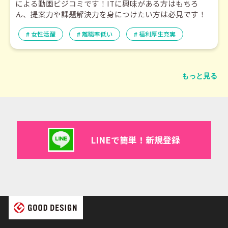
による動画ビジコミです！ITに興味がある方はもちろ
ん、提案力や課題解決力を身につけたい方は必見です！
女性活躍
離職率低い
福利厚生充実
もっと見る
LINEで簡単！新規登録