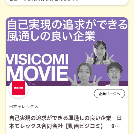
企業ページへ
日本モレックス
自己実現の追求ができる風通しの良い企業―日
本モレックス合同会社【動画ビジコミ】―9月
訪問