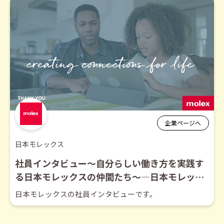
企業ページへ
日本モレックス
社員インタビュー～自分らしい働き方を実践す
る日本モレックスの仲間たち～―日本モレック
ス合同会社【企業動画】
日本モレックスの社員インタビューです。