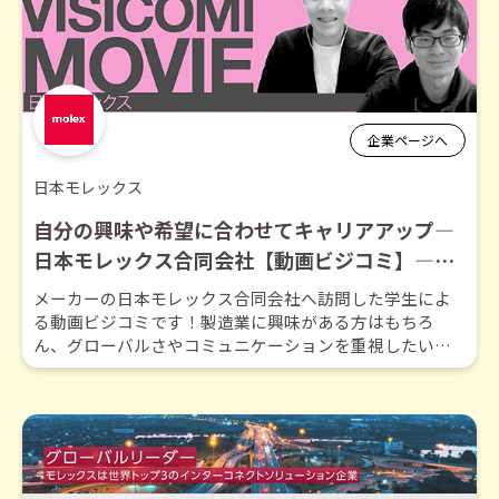
企業ページへ
日本モレックス
自分の興味や希望に合わせてキャリアアップ―
日本モレックス合同会社【動画ビジコミ】―12
月訪問
メーカーの日本モレックス合同会社へ訪問した学生によ
る動画ビジコミです！製造業に興味がある方はもちろ
ん、グローバルさやコミュニケーションを重視したい方
は必見です！