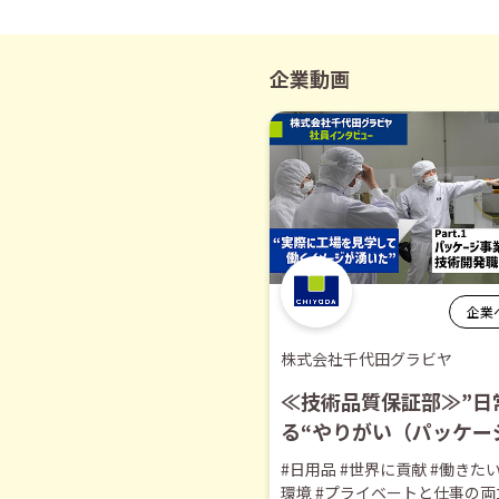
企業動画
企業
株式会社千代田グラビヤ
≪技術品質保証部≫”日
る“やりがい（パッケー
部）-株式会社千代田グ
#日用品 #世界に貢献 #働きた
【企業動画】
環境 #プライベートと仕事の両