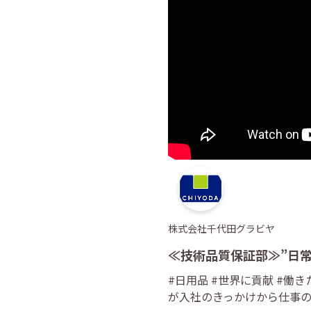
株式会社千代田グラビヤ
≪技術品質保証部≫”日
#日用品 #世界に貢献 #
が入社のきっかけから仕事