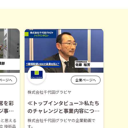
ページへ
企業ページへ
株式会社千代田グラビヤ
常を彩
≪トップインタビュー≫私たち
ジ事業
のチャレンジと事業内容につい
ラビヤ
て―株式会社千代田グラビヤ
いと思える
株式会社千代田グラビヤの企業動画で
【企業動画】
立 技術品
す。