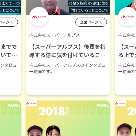
ページへ
企業ページへ
株式会社スーパーアルプス
株式会社
今までで
【スーパーアルプス】後輩を指
【スー
ついて
導する際に気を付けていること
る上で
について【切り抜き】
いて【
ンタビュ
株式会社スーパーアルプスのインタビュ
株式会社
ー動画です。
ー動画で