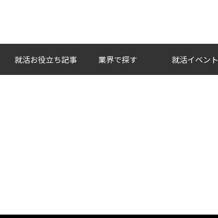
い企業との出会いを。
就活お役立ち記事
業界で探す
就活イベン