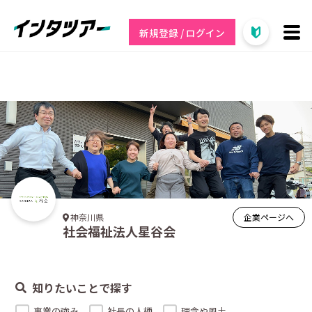
新規登録 / ログイン
企業ページへ
神奈川県
社会福祉法人星谷会
知りたいことで探す
事業の強み
社長の人柄
理念や風土