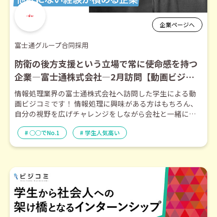
企業ページへ
富士通グループ合同採用
防衛の後方支援という立場で常に使命感を持つ
企業―富士通株式会社―2月訪問【動画ビジコ
ミ】
情報処理業界の富士通株式会社へ訪問した学生による動
画ビジコミです！ 情報処理に興味がある方はもちろん、
自分の視野を広げチャレンジをしながら会社と一緒に成
長をしていける方は必見です！
○○でNo.1
学生人気高い