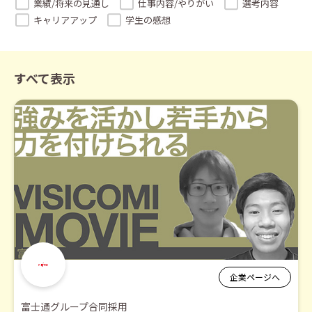
業績/将来の見通し
仕事内容/やりがい
選考内容
キャリアアップ
学生の感想
すべて表示
企業ページへ
富士通グループ合同採用