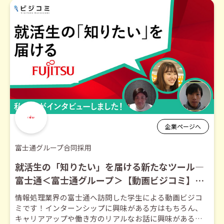
企業ページへ
富士通グループ合同採用
就活生の「知りたい」を届ける新たなツール―
富士通＜富士通グループ＞【動画ビジコミ】
―12月訪問
情報処理業界の富士通へ訪問した学生による動画ビジコ
ミです！インターンシップに興味がある方はもちろん、
キャリアアップや働き方のリアルなお話に興味がある方