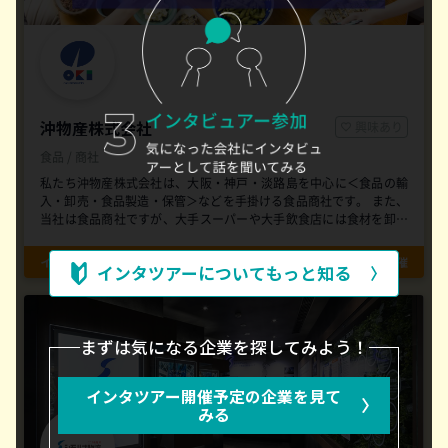
沖物産株式会社
興味あり
食品 / 商社
私たち沖物産株式会社は、大阪・神戸・淡路島を中心に＜食品の輸
入・卸売・食品製造・保管＞などを手掛ける食品商社です。 また、
当社は食品商社ですが、大手スーパーや大手飲食店には食材を卸し
ておらず、営業職員が直接目で見て納得した、知る人ぞ知る個人店
や、''食材や空間にこだわる''飲食店とお取引させていただいていま
インタツアー
2026年8月18日 開催
インタツアーについてもっと知る
す！ 1942年の設立以来、時代とお客様のニーズの変化に合わせて、
「革新・オリジナル性」をキーワードに事業を展開してきました。
お客様や社会のご要望にお応えする、新たなチャレンジを続けてい
ます！
まずは気になる企業を探してみよう！
インタツアー開催予定の企業を見て
みる