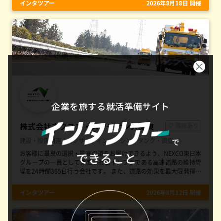
インタツアー
2026年8月18日 開催
企業を旅する就活準備サイト
株式会社ネクスコ・メンテナンス関東
興味あり
建設・設備関連 / コンサルティング・シンクタンク・調査
お客様に最良の選択・最高の道をお届けできるよう、NEXCO東日本
グループの一員として重要な社会インフラである高速道路の維持管
理を24時間365日行う会社です。 また、道路の効果を最大限発揮さ
せ、地域社会の発展と暮らしの向上を支え、日本経済全体の活性化
に貢献します。
インタツアー
2026年8月12日 開催