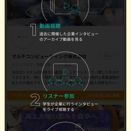
マルチコンピューティング株式会社
興味あり
ソフトウエア・情報処理・ネット関連
当社はシステムの開発から運用・メンテナンスまで一貫して手がけ
ております。 特に「開発力の高さ」を生かした多角的な事業展開が
私たちの強みです。入社後は6か月間の充実した新人研修を行い、
基礎をしっかりと身につけてから、新人研修後も現場でのOJTを通
じて実践的なスキルを伸ばしていくことができます。 エンジニアと
インタツアー
2026年8月20日 開催
して着実に成長できる環境が整っています。